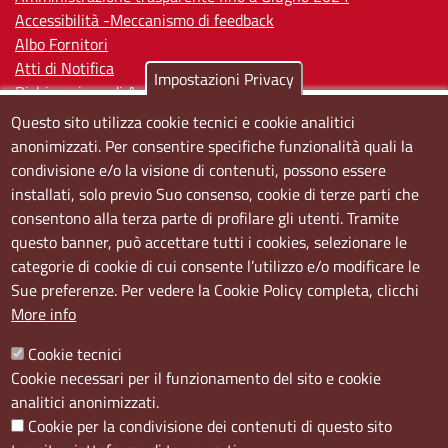
Accessibilità -Meccanismo di feedback
Albo Fornitori
Atti di Notifica
Impostazioni Privacy
Dichiarazione di Accessibilità
Questo sito utilizza cookie tecnici e cookie analitici
Sedi e orari
anonimizzati. Per consentire specifiche funzionalità quali la
condivisione e/o la visione di contenuti, possono essere
Sede Centrale:
installati, solo previo Suo consenso, cookie di terze parti che
Via S. Aspreno, 2, 80133 Napoli NA
consentono alla terza parte di profilare gli utenti. Tramite
questo banner, può accettare tutti i cookies, selezionare le
Sede Secondaria:
categorie di cookie di cui consente l’utilizzo e/o modificare le
Corso Meridionale, 58 80143 Napoli NA
Sue preferenze. Per vedere la Cookie Policy completa, clicchi
Orari
More info
Dal lunedi al giovedì dalle ore 8.50 alle ore 12.00
Cookie tecnici
Il venerdì dalle ore 8.50 alle ore 11.00
Cookie necessari per il funzionamento del sito e cookie
analitici anonimizzati.
Social
Cookie per la condivisione dei contenuti di questo sito