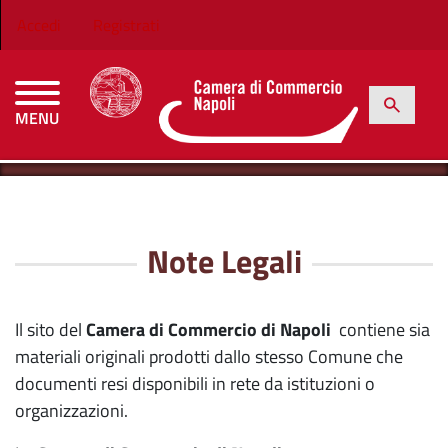
Salta al contenuto principale
Menu profilo utente
Accedi
Registrati
h
Cerca
MENU
CAMERE DI COMMERCIO D'ITALIA
HOME
NOTE LEGALI
Note Legali
Il sito del
Camera di Commercio di Napoli
contiene sia
materiali originali prodotti dallo stesso Comune che
documenti resi disponibili in rete da istituzioni o
organizzazioni.