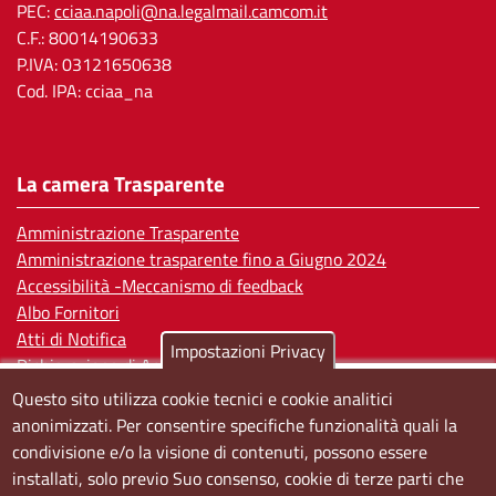
PEC:
cciaa.napoli@na.legalmail.camcom.it
C.F.: 80014190633
P.IVA: 03121650638
Cod. IPA: cciaa_na
La camera Trasparente
Amministrazione Trasparente
Amministrazione trasparente fino a Giugno 2024
Accessibilità -Meccanismo di feedback
Albo Fornitori
Atti di Notifica
Impostazioni Privacy
Dichiarazione di Accessibilità
Questo sito utilizza cookie tecnici e cookie analitici
Sedi e orari
anonimizzati. Per consentire specifiche funzionalità quali la
condivisione e/o la visione di contenuti, possono essere
Sede Centrale:
installati, solo previo Suo consenso, cookie di terze parti che
Via S. Aspreno, 2, 80133 Napoli NA