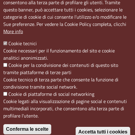
consentono alla terza parte di profilare gli utenti. Tramite
questo banner, può accettare tutti i cookies, selezionare le
Sede Secondaria:
categorie di cookie di cui consente l’utilizzo e/o modificare le
Corso Meridionale, 58 80143 Napoli NA
Sue preferenze. Per vedere la Cookie Policy completa, clicchi
Orari
More info
Dal lunedi al giovedì dalle ore 8.50 alle ore 12.00
Cookie tecnici
Il venerdì dalle ore 8.50 alle ore 11.00
Cookie necessari per il funzionamento del sito e cookie
analitici anonimizzati.
Social
Cookie per la condivisione dei contenuti di questo sito
tramite piattaforme di terze parti
Cookie tecnico di terza parte che consente la funzione di
condivisione tramite social network.
Cookie di piattaforme di social networking
Menù privacy
Cookie
Note Legali
Accesso riservato
Cookie legati alla visualizzazione di pagine social e contenuti
multimediali incorporati, che consentono alla terza parte di
profilare l'utente.
Conferma le scelte
Accetta tutti i cookies