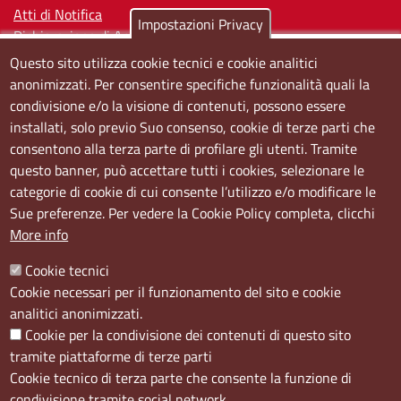
Atti di Notifica
Impostazioni Privacy
Dichiarazione di Accessibilità
Questo sito utilizza cookie tecnici e cookie analitici
Sedi e orari
anonimizzati. Per consentire specifiche funzionalità quali la
condivisione e/o la visione di contenuti, possono essere
Sede Centrale:
installati, solo previo Suo consenso, cookie di terze parti che
Via S. Aspreno, 2, 80133 Napoli NA
consentono alla terza parte di profilare gli utenti. Tramite
questo banner, può accettare tutti i cookies, selezionare le
Sede Secondaria:
categorie di cookie di cui consente l’utilizzo e/o modificare le
Corso Meridionale, 58 80143 Napoli NA
Sue preferenze. Per vedere la Cookie Policy completa, clicchi
Orari
More info
Dal lunedi al giovedì dalle ore 8.50 alle ore 12.00
Cookie tecnici
Il venerdì dalle ore 8.50 alle ore 11.00
Cookie necessari per il funzionamento del sito e cookie
analitici anonimizzati.
Social
Cookie per la condivisione dei contenuti di questo sito
tramite piattaforme di terze parti
Cookie tecnico di terza parte che consente la funzione di
condivisione tramite social network.