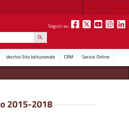
Menu profilo 
Accedi
Registrati
Seguici su:
h
pale
Vecchio Sito Istituzionale
CRM
Servizi Online
o 2015-2018