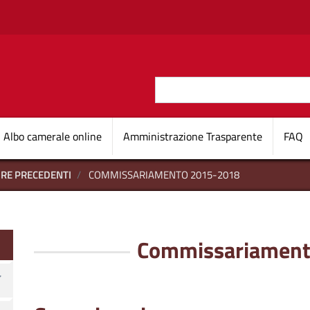
Salta al contenuto principale
Cerca
O D'ITALIA
Navigazione princi
Albo camerale online
Amministrazione Trasparente
FAQ
URE PRECEDENTI
COMMISSARIAMENTO 2015-2018
Commissariament