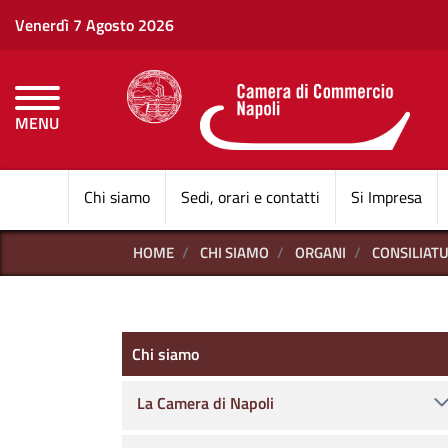
Venerdì 7 Agosto 2026
MENU
CAMERE DI COMMERCI
Chi siamo
Sedi, orari e contatti
Si Impresa
HOME
CHI SIAMO
ORGANI
CONSILIAT
Chi siamo
Chi siamo
La Camera di Napoli