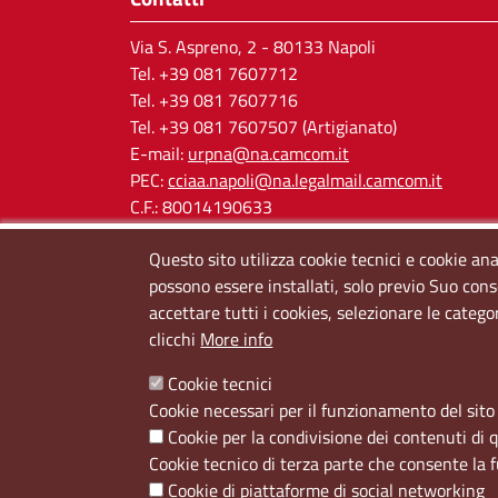
Via S. Aspreno, 2
- 80133 Napoli
Tel.
+39 081 7607712
Tel. +39 081 7607716
Tel. +39 081 7607507 (Artigianato)
E-mail:
urpna@na.camcom.it
PEC:
cciaa.napoli@na.legalmail.camcom.it
C.F.: 80014190633
P.IVA: 03121650638
Questo sito utilizza cookie tecnici e cookie ana
Cod. IPA: cciaa_na
possono essere installati, solo previo Suo cons
accettare tutti i cookies, selezionare le catego
clicchi
More info
Cookie tecnici
Cookie necessari per il funzionamento del sito 
Cookie per la condivisione dei contenuti di 
Menù privacy
Cookie
Note Legali
Accesso riservato
Cookie tecnico di terza parte che consente la 
Cookie di piattaforme di social networking