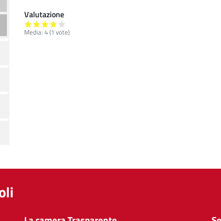
Valutazione
Media:
4
(
1
vote)
li
La camera Trasparente
Se