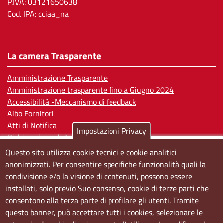
P.IVA: 03121650638
Cod. IPA: cciaa_na
La camera Trasparente
Amministrazione Trasparente
Amministrazione trasparente fino a Giugno 2024
Accessibilità -Meccanismo di feedback
Albo Fornitori
Atti di Notifica
Impostazioni Privacy
Dichiarazione di Accessibilità
Questo sito utilizza cookie tecnici e cookie analitici
Sedi e orari
anonimizzati. Per consentire specifiche funzionalità quali la
condivisione e/o la visione di contenuti, possono essere
Sede Centrale:
installati, solo previo Suo consenso, cookie di terze parti che
Via S. Aspreno, 2, 80133 Napoli NA
consentono alla terza parte di profilare gli utenti. Tramite
questo banner, può accettare tutti i cookies, selezionare le
Sede Secondaria: