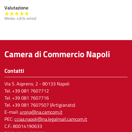
Valutazione
Media:
4.8
(
4
votes)
Camera di Commercio Napoli
Contatti
Via S. Aspreno, 2
- 80133 Napoli
Tel.
+39 081 7607712
Tel. +39 081 7607716
Tel. +39 081 7607507 (Artigianato)
E-mail:
urpna@na.camcom.it
PEC:
cciaa.napoli@na.legalmail.camcom.it
C.F.: 80014190633