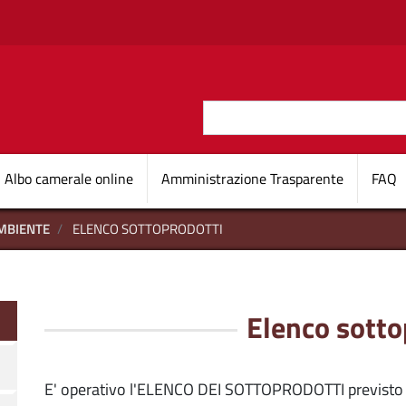
Salta al contenuto principale
Cerca
O D'ITALIA
Navigazione princi
Albo camerale online
Amministrazione Trasparente
FAQ
MBIENTE
ELENCO SOTTOPRODOTTI
Elenco sotto
E' operativo l'ELENCO DEI SOTTOPRODOTTI previsto d