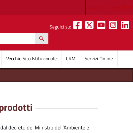
Menu profilo 
Accedi
Registrati
Seguici su:
h
pale
Vecchio Sito Istituzionale
CRM
Servizi Online
prodotti
al decreto del Ministro dell’Ambiente e