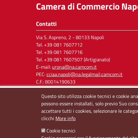
Camera di Commercio Napo
Contatti
Via S. Aspreno, 2
- 80133 Napoli
Tel.
+39 081 7607712
Tel. +39 081 7607716
Tel. +39 081 7607507 (Artigianato)
E-mail:
urpna@na.camcom.it
PEC:
cciaa.napoli@na.legalmail.camcom.it
C.F.: 80014190633
P.IVA: 03121650638
Questo sito utilizza cookie tecnici e cookie ana
Cod. IPA: cciaa_na
possono essere installati, solo previo Suo cons
accettare tutti i cookies, selezionare le catego
clicchi
More info
Cookie tecnici