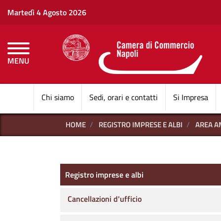
Martedì 4 Agosto 2026
MENU
CAMERE DI COMMERCI
Chi siamo
Sedi, orari e contatti
Si Impresa
HOME
REGISTRO IMPRESE E ALBI
AREA A
Registro imprese e albi
Registro imprese e albi
Cancellazioni d'ufficio