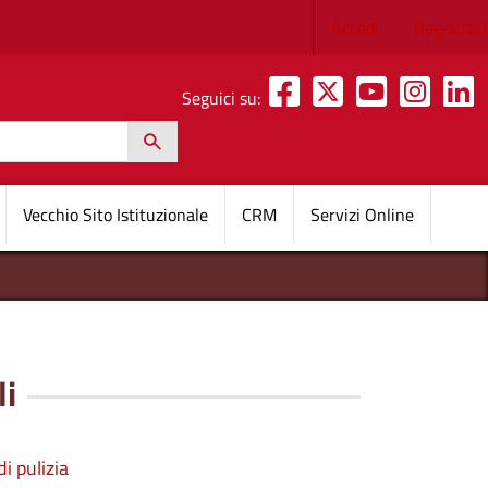
Menu profilo 
Accedi
Registrati
Seguici su:
h
pale
Vecchio Sito Istituzionale
CRM
Servizi Online
i
i pulizia