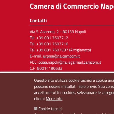
Camera di Commercio Napo
Contatti
Via S. Aspreno, 2
- 80133 Napoli
Tel.
+39 081 7607712
Tel. +39 081 7607716
Tel. +39 081 7607507 (Artigianato)
E-mail:
urpna@na.camcom.it
PEC:
cciaa.napoli@na.legalmail.camcom.it
C.F.: 80014190633
P.IVA: 03121650638
Questo sito utilizza cookie tecnici e cookie ana
Cod. IPA: cciaa_na
possono essere installati, solo previo Suo cons
accettare tutti i cookies, selezionare le catego
clicchi
More info
Cookie tecnici