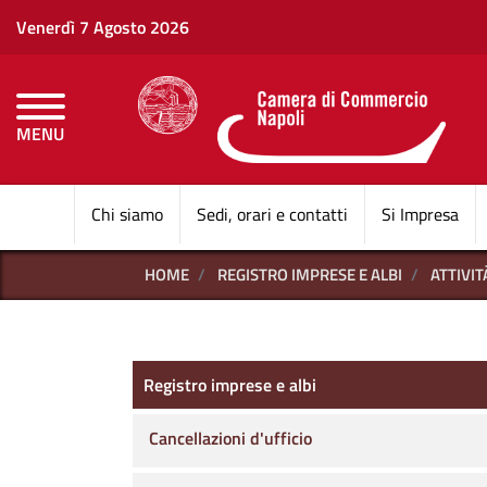
Venerdì 7 Agosto 2026
MENU
CAMERE DI COMMERCI
Chi siamo
Sedi, orari e contatti
Si Impresa
HOME
REGISTRO IMPRESE E ALBI
ATTIVI
Registro imprese e albi
Registro imprese e albi
Cancellazioni d'ufficio