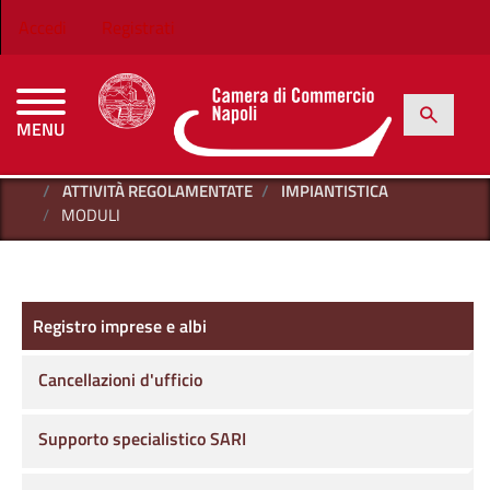
Salta al contenuto principale
Menu profilo utente
Accedi
Registrati
h
Cerca
MENU
CAMERE DI COMMERCIO D'ITALIA
HOME
REGISTRO IMPRESE E ALBI
ATTIVITÀ REGOLAMENTATE
IMPIANTISTICA
MODULI
Registro imprese e albi
Registro imprese e albi
Cancellazioni d'ufficio
Supporto specialistico SARI