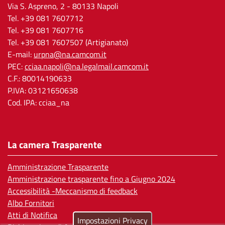
Via S. Aspreno, 2
- 80133 Napoli
Tel.
+39 081 7607712
Tel. +39 081 7607716
Tel. +39 081 7607507 (Artigianato)
E-mail:
urpna@na.camcom.it
PEC:
cciaa.napoli@na.legalmail.camcom.it
C.F.: 80014190633
P.IVA: 03121650638
Cod. IPA: cciaa_na
La camera Trasparente
Amministrazione Trasparente
Amministrazione trasparente fino a Giugno 2024
Accessibilità -Meccanismo di feedback
Albo Fornitori
Atti di Notifica
Impostazioni Privacy