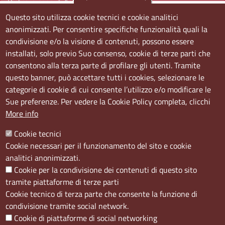
Dichiarazione di Accessibilità
Questo sito utilizza cookie tecnici e cookie analitici
Sedi e orari
anonimizzati. Per consentire specifiche funzionalità quali la
condivisione e/o la visione di contenuti, possono essere
Sede Centrale:
installati, solo previo Suo consenso, cookie di terze parti che
Via S. Aspreno, 2, 80133 Napoli NA
consentono alla terza parte di profilare gli utenti. Tramite
questo banner, può accettare tutti i cookies, selezionare le
Sede Secondaria:
categorie di cookie di cui consente l’utilizzo e/o modificare le
Corso Meridionale, 58 80143 Napoli NA
Sue preferenze. Per vedere la Cookie Policy completa, clicchi
Orari
More info
Dal lunedi al giovedì dalle ore 8.50 alle ore 12.00
Cookie tecnici
Il venerdì dalle ore 8.50 alle ore 11.00
Cookie necessari per il funzionamento del sito e cookie
analitici anonimizzati.
Social
Cookie per la condivisione dei contenuti di questo sito
tramite piattaforme di terze parti
Cookie tecnico di terza parte che consente la funzione di
condivisione tramite social network.
Cookie di piattaforme di social networking