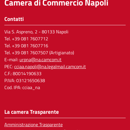
Camera di Commercio Napoli
Contatti
Via S. Aspreno, 2
- 80133 Napoli
Tel.
+39 081 7607712
Tel. +39 081 7607716
Tel. +39 081 7607507 (Artigianato)
E-mail:
urpna@na.camcom.it
PEC:
cciaa.napoli@na.legalmail.camcom.it
C.F.: 80014190633
P.IVA: 03121650638
Cod. IPA: cciaa_na
La camera Trasparente
Amministrazione Trasparente