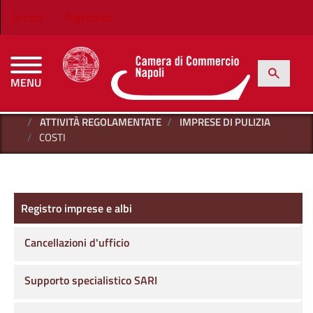
Salta al contenuto principale
Menu profilo utente
Accedi
Registrati
h
Cerca
MENU
CAMERE DI COMMERCIO D'ITALIA
HOME
REGISTRO IMPRESE E ALBI
ATTIVITÀ REGOLAMENTATE
IMPRESE DI PULIZIA
COSTI
Registro imprese e albi
Registro imprese e albi
Cancellazioni d'ufficio
Supporto specialistico SARI