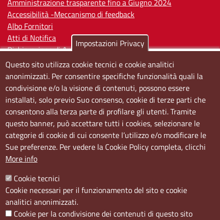
Amministrazione trasparente fino a Giugno 2024
Accessibilità -Meccanismo di feedback
Albo Fornitori
Atti di Notifica
Impostazioni Privacy
Dichiarazione di Accessibilità
Questo sito utilizza cookie tecnici e cookie analitici
Sedi e orari
anonimizzati. Per consentire specifiche funzionalità quali la
condivisione e/o la visione di contenuti, possono essere
Sede Centrale:
installati, solo previo Suo consenso, cookie di terze parti che
Via S. Aspreno, 2, 80133 Napoli NA
consentono alla terza parte di profilare gli utenti. Tramite
questo banner, può accettare tutti i cookies, selezionare le
Sede Secondaria:
categorie di cookie di cui consente l’utilizzo e/o modificare le
Corso Meridionale, 58 80143 Napoli NA
Sue preferenze. Per vedere la Cookie Policy completa, clicchi
Orari
More info
Dal lunedi al giovedì dalle ore 8.50 alle ore 12.00
Cookie tecnici
Il venerdì dalle ore 8.50 alle ore 11.00
Cookie necessari per il funzionamento del sito e cookie
analitici anonimizzati.
Social
Cookie per la condivisione dei contenuti di questo sito