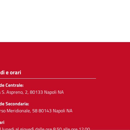
di e orari
de Centrale:
a S. Aspreno, 2, 80133 Napoli NA
de Secondaria:
rso Meridionale, 58 80143 Napoli NA
ari
l lunedi al giovedì dalle ore 8.50 alle ore 12.00