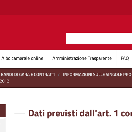
Salta al contenuto principale
Cerca
O D'ITALIA
Navigazione princi
Albo camerale online
Amministrazione Trasparente
FAQ
BANDI DI GARA E CONTRATTI
INFORMAZIONI SULLE SINGOLE PR
/2012
te
Dati previsti dall'art. 1