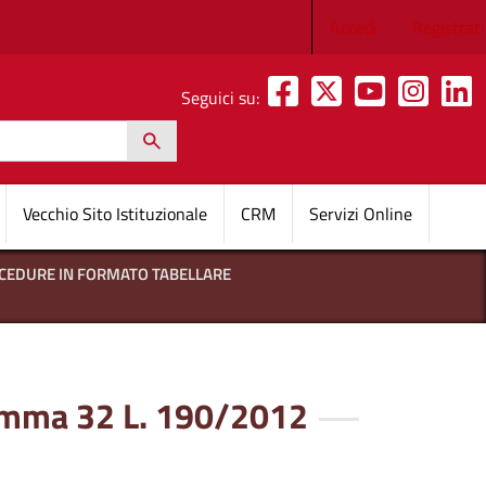
Menu profilo 
Accedi
Registrati
Seguici su:
h
pale
Vecchio Sito Istituzionale
CRM
Servizi Online
OCEDURE IN FORMATO TABELLARE
 comma 32 L. 190/2012