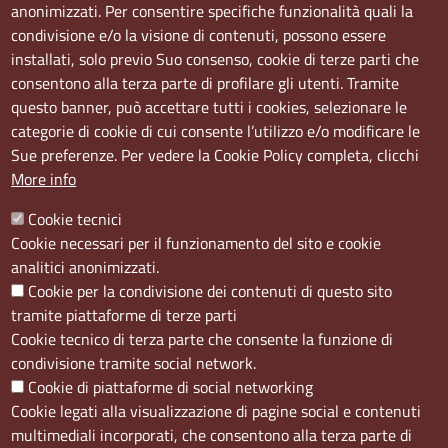
Sedi e orari
anonimizzati. Per consentire specifiche funzionalità quali la
condivisione e/o la visione di contenuti, possono essere
Sede Centrale:
installati, solo previo Suo consenso, cookie di terze parti che
Via S. Aspreno, 2, 80133 Napoli NA
consentono alla terza parte di profilare gli utenti. Tramite
questo banner, può accettare tutti i cookies, selezionare le
Sede Secondaria:
categorie di cookie di cui consente l’utilizzo e/o modificare le
Corso Meridionale, 58 80143 Napoli NA
Sue preferenze. Per vedere la Cookie Policy completa, clicchi
Orari
More info
Dal lunedi al giovedì dalle ore 8.50 alle ore 12.00
Cookie tecnici
Il venerdì dalle ore 8.50 alle ore 11.00
Cookie necessari per il funzionamento del sito e cookie
analitici anonimizzati.
Social
Cookie per la condivisione dei contenuti di questo sito
tramite piattaforme di terze parti
Cookie tecnico di terza parte che consente la funzione di
condivisione tramite social network.
Cookie di piattaforme di social networking
Menù privacy
Cookie
Note Legali
Accesso riservato
Cookie legati alla visualizzazione di pagine social e contenuti
multimediali incorporati, che consentono alla terza parte di