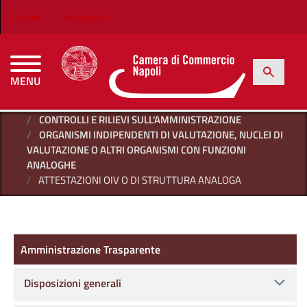
Salta al contenuto principale
Menu profilo utente
Accedi
Registrati
h
Cerca
MENU
CAMERE DI COMMERCIO D'ITALIA
HOME
AMMINISTRAZIONE TRASPARENTE
CONTROLLI E RILIEVI SULL'AMMINISTRAZIONE
ORGANISMI INDIPENDENTI DI VALUTAZIONE, NUCLEI DI
VALUTAZIONE O ALTRI ORGANISMI CON FUNZIONI
ANALOGHE
ATTESTAZIONI OIV O DI STRUTTURA ANALOGA
Amministrazione Trasparente
Amministrazione Trasparente
Disposizioni generali