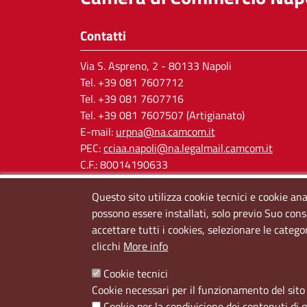
Contatti
Via S. Aspreno, 2
- 80133 Napoli
Tel.
+39 081 7607712
Tel. +39 081 7607716
Tel. +39 081 7607507 (Artigianato)
E-mail:
urpna@na.camcom.it
PEC:
cciaa.napoli@na.legalmail.camcom.it
C.F.: 80014190633
P.IVA: 03121650638
Questo sito utilizza cookie tecnici e cookie ana
Cod. IPA: cciaa_na
possono essere installati, solo previo Suo cons
accettare tutti i cookies, selezionare le catego
clicchi
More info
Cookie tecnici
Cookie necessari per il funzionamento del sito 
Cookie per la condivisione dei contenuti di 