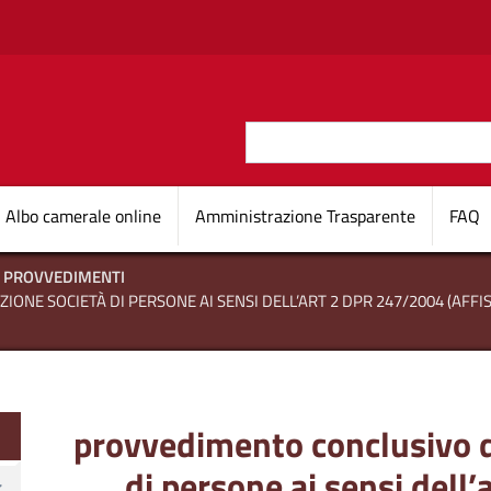
Salta al contenuto principale
Cerca
O D'ITALIA
Navigazione princi
Albo camerale online
Amministrazione Trasparente
FAQ
PROVVEDIMENTI
NE SOCIETÀ DI PERSONE AI SENSI DELL’ART 2 DPR 247/2004 (AFFIS
te
provvedimento conclusivo d
di persone ai sensi del