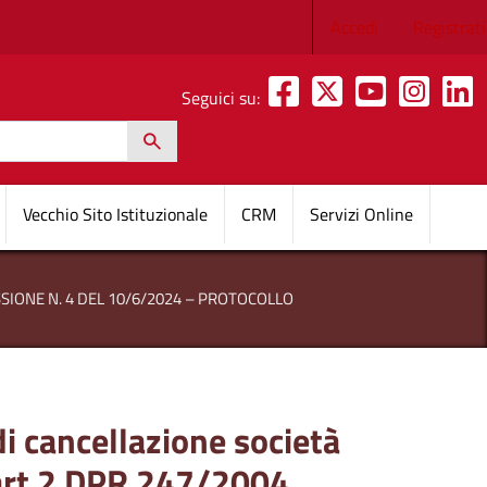
Menu profilo 
Accedi
Registrati
Seguici su:
h
pale
Vecchio Sito Istituzionale
CRM
Servizi Online
SIONE N. 4 DEL 10/6/2024 – PROTOCOLLO
i cancellazione società
l’art 2 DPR 247/2004