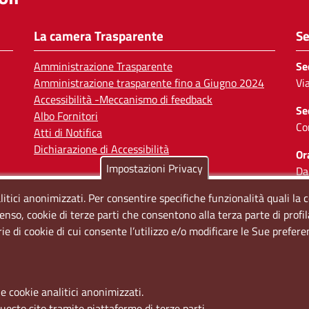
La camera Trasparente
Se
Amministrazione Trasparente
Se
Amministrazione trasparente fino a Giugno 2024
Vi
Accessibilità -Meccanismo di feedback
Se
Albo Fornitori
Co
Atti di Notifica
Dichiarazione di Accessibilità
Or
Impostazioni Privacy
Da
Il
litici anonimizzati. Per consentire specifiche funzionalità quali la 
enso, cookie di terze parti che consentono alla terza parte di profi
So
rie di cookie di cui consente l’utilizzo e/o modificare le Sue prefer
e cookie analitici anonimizzati.
questo sito tramite piattaforme di terze parti