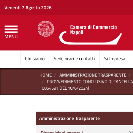
Venerdì 7 Agosto 2026
MENU
CAMERE DI COMMERCI
Chi siamo
Sedi, orari e contatti
Si Impresa
HOME
AMMINISTRAZIONE TRASPARENTE
PROVVEDIMENTO CONCLUSIVO DI CANCELLAZIO
0054591 DEL 10/6/2024)
Amministrazione Trasparen
Amministrazione Trasparente
Disposizioni generali