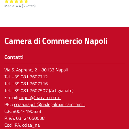
Media:
4.4
(
5
votes)
Camera di Commercio Napoli
Contatti
Via S. Aspreno, 2
- 80133 Napoli
Tel.
+39 081 7607712
Tel. +39 081 7607716
Tel. +39 081 7607507 (Artigianato)
E-mail:
urpna@na.camcom.it
PEC:
cciaa.napoli@na.legalmail.camcom.it
C.F.: 80014190633
P.IVA: 03121650638
Cod. IPA: cciaa_na