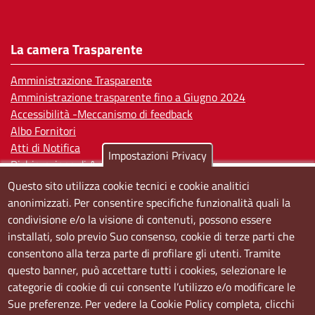
La camera Trasparente
Amministrazione Trasparente
Amministrazione trasparente fino a Giugno 2024
Accessibilità -Meccanismo di feedback
Albo Fornitori
Atti di Notifica
Impostazioni Privacy
Dichiarazione di Accessibilità
Questo sito utilizza cookie tecnici e cookie analitici
Sedi e orari
anonimizzati. Per consentire specifiche funzionalità quali la
condivisione e/o la visione di contenuti, possono essere
Sede Centrale:
installati, solo previo Suo consenso, cookie di terze parti che
Via S. Aspreno, 2, 80133 Napoli NA
consentono alla terza parte di profilare gli utenti. Tramite
questo banner, può accettare tutti i cookies, selezionare le
Sede Secondaria:
categorie di cookie di cui consente l’utilizzo e/o modificare le
Corso Meridionale, 58 80143 Napoli NA
Sue preferenze. Per vedere la Cookie Policy completa, clicchi