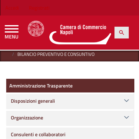
Salta al contenuto principale
Menu profilo utente
Accedi
Registrati
h
Cerca
MENU
CAMERE DI COMMERCIO D'ITALIA
HOME
AMMINISTRAZIONE TRASPARENTE
BILANCI
BILANCIO PREVENTIVO E CONSUNTIVO
Amministrazione Trasparente
Amministrazione Trasparente
Disposizioni generali
Organizzazione
Consulenti e collaboratori