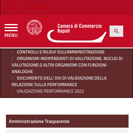
Salta al contenuto principale
Menu profilo utente
Accedi
Registrati
h
Cerca
MENU
CAMERE DI COMMERCIO D'ITALIA
HOME
AMMINISTRAZIONE TRASPARENTE
CONTROLLI E RILIEVI SULL'AMMINISTRAZIONE
ORGANISMI INDIPENDENTI DI VALUTAZIONE, NUCLEI DI
VALUTAZIONE O ALTRI ORGANISMI CON FUNZIONI
ANALOGHE
DOCUMENTO DELL' OIV DI VALIDAZIONE DELLA
RELAZIONE SULLA PERFORMANCE
VALIDAZIONE PERFORMANCE 2022
Amministrazione Trasparente
Amministrazione Trasparente