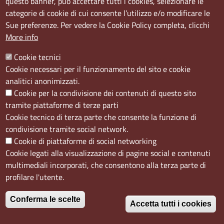
questo banner, può accettare tutti i cookies, selezionare le
Sede Secondaria:
categorie di cookie di cui consente l’utilizzo e/o modificare le
Corso Meridionale, 58 80143 Napoli NA
Sue preferenze. Per vedere la Cookie Policy completa, clicchi
Orari
More info
Dal lunedi al giovedì dalle ore 8.50 alle ore 12.00
Cookie tecnici
Il venerdì dalle ore 8.50 alle ore 11.00
Cookie necessari per il funzionamento del sito e cookie
analitici anonimizzati.
Social
Cookie per la condivisione dei contenuti di questo sito
tramite piattaforme di terze parti
Cookie tecnico di terza parte che consente la funzione di
condivisione tramite social network.
Cookie di piattaforme di social networking
Menù privacy
Cookie
Note Legali
Accesso riservato
Cookie legati alla visualizzazione di pagine social e contenuti
multimediali incorporati, che consentono alla terza parte di
profilare l'utente.
Conferma le scelte
Accetta tutti i cookies