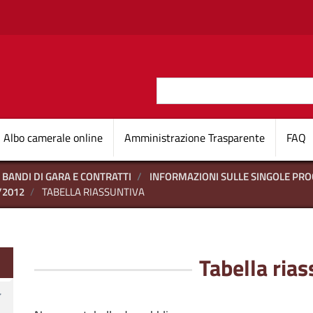
Salta al contenuto principale
Cerca
O D'ITALIA
Navigazione princi
Albo camerale online
Amministrazione Trasparente
FAQ
BANDI DI GARA E CONTRATTI
INFORMAZIONI SULLE SINGOLE PR
/2012
TABELLA RIASSUNTIVA
te
Tabella ria