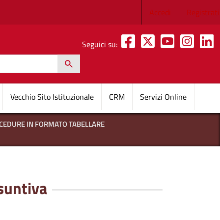
Menu profilo 
Accedi
Registrati
Seguici su:
h
pale
Vecchio Sito Istituzionale
CRM
Servizi Online
OCEDURE IN FORMATO TABELLARE
ssuntiva