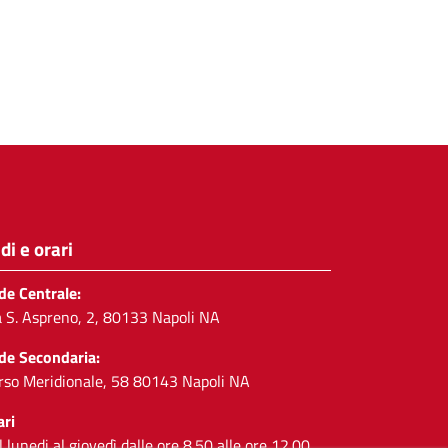
di e orari
de Centrale:
a S. Aspreno, 2, 80133 Napoli NA
de Secondaria:
rso Meridionale, 58 80143 Napoli NA
ari
l lunedi al giovedì dalle ore 8.50 alle ore 12.00