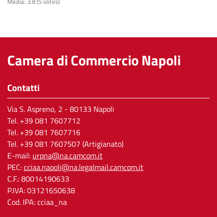
Media:
3.8
(
5
votes)
Camera di Commercio Napoli
Contatti
Via S. Aspreno, 2
- 80133 Napoli
Tel.
+39 081 7607712
Tel. +39 081 7607716
Tel. +39 081 7607507 (Artigianato)
E-mail:
urpna@na.camcom.it
PEC:
cciaa.napoli@na.legalmail.camcom.it
C.F.: 80014190633
P.IVA: 03121650638
Cod. IPA: cciaa_na