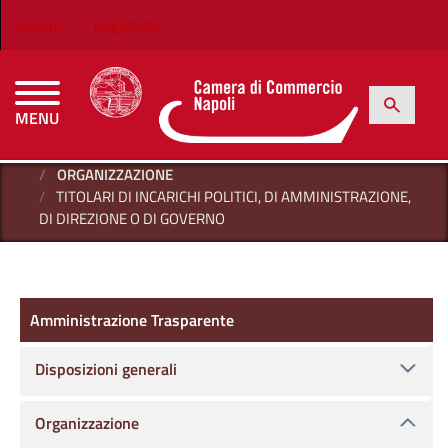
Salta al contenuto principale
Menu profilo utente
Accedi
Registrati
h
Cerca
MENU
CAMERE DI COMMERCIO D'ITALIA
HOME
AMMINISTRAZIONE TRASPARENTE
ORGANIZZAZIONE
TITOLARI DI INCARICHI POLITICI, DI AMMINISTRAZIONE,
DI DIREZIONE O DI GOVERNO
Amministrazione Trasparente
Amministrazione Trasparente
Disposizioni generali
Organizzazione