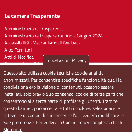
La camera Trasparente
Amministrazione Trasparente
Amministrazione trasparente fino a Giugno 2024
Accessibilità -Meccanismo di feedback
Albo Fornitori
Atti di Notifica
Impostazioni Privacy
Dichiarazione di Accessibilità
Questo sito utilizza cookie tecnici e cookie analitici
Sedi e orari
anonimizzati. Per consentire specifiche funzionalità quali la
condivisione e/o la visione di contenuti, possono essere
Sede Centrale:
installati, solo previo Suo consenso, cookie di terze parti che
Via S. Aspreno, 2, 80133 Napoli NA
consentono alla terza parte di profilare gli utenti. Tramite
questo banner, può accettare tutti i cookies, selezionare le
Sede Secondaria:
categorie di cookie di cui consente l’utilizzo e/o modificare le
Corso Meridionale, 58 80143 Napoli NA
Sue preferenze. Per vedere la Cookie Policy completa, clicchi
Orari
More info