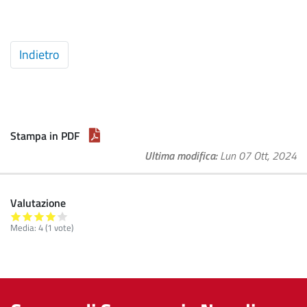
Articolo
Indietro
precedente:
Piano
della
Performance
2012
Stampa in PDF
Ultima modifica
Lun 07 Ott, 2024
Valutazione
Media:
4
(
1
vote)