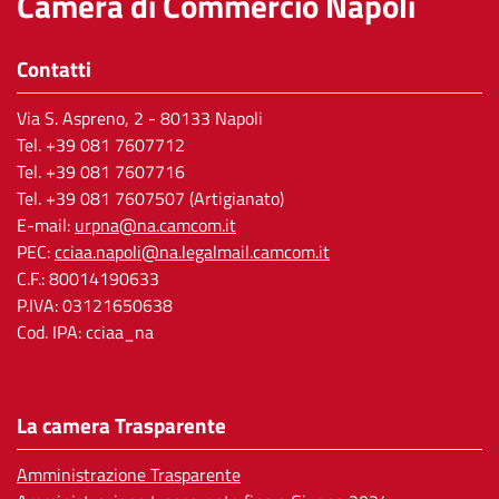
Camera di Commercio Napoli
Contatti
Via S. Aspreno, 2
- 80133 Napoli
Tel.
+39 081 7607712
Tel. +39 081 7607716
Tel. +39 081 7607507 (Artigianato)
E-mail:
urpna@na.camcom.it
PEC:
cciaa.napoli@na.legalmail.camcom.it
C.F.: 80014190633
P.IVA: 03121650638
Cod. IPA: cciaa_na
La camera Trasparente
Amministrazione Trasparente