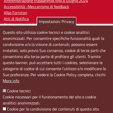
Amministrazione trasparente fino a Giugno 2024
Accessibilità -Meccanismo di feedback
Albo Fornitori
Atti di Notifica
Impostazioni Privacy
Dichiarazione di Accessibilità
Questo sito utilizza cookie tecnici e cookie analitici
Sedi e orari
anonimizzati. Per consentire specifiche funzionalità quali la
condivisione e/o la visione di contenuti, possono essere
Sede Centrale:
installati, solo previo Suo consenso, cookie di terze parti che
Via S. Aspreno, 2, 80133 Napoli NA
consentono alla terza parte di profilare gli utenti. Tramite
questo banner, può accettare tutti i cookies, selezionare le
Sede Secondaria:
categorie di cookie di cui consente l’utilizzo e/o modificare le
Corso Meridionale, 58 80143 Napoli NA
Sue preferenze. Per vedere la Cookie Policy completa, clicchi
Orari
More info
Dal lunedi al giovedì dalle ore 8.50 alle ore 12.00
Cookie tecnici
Il venerdì dalle ore 8.50 alle ore 11.00
Cookie necessari per il funzionamento del sito e cookie
analitici anonimizzati.
Social
Cookie per la condivisione dei contenuti di questo sito