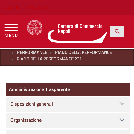
Salta al contenuto principale
Menu profilo utente
Accedi
Registrati
h
Cerca
MENU
CAMERE DI COMMERCIO D'ITALIA
HOME
AMMINISTRAZIONE TRASPARENTE
PERFORMANCE
PIANO DELLA PERFORMANCE
PIANO DELLA PERFORMANCE 2011
Amministrazione Trasparente
Amministrazione Trasparente
Disposizioni generali
Organizzazione