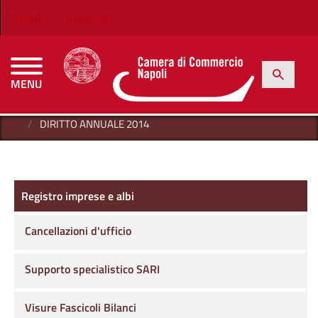
Salta al contenuto principale
Menu profilo utente
Accedi
Registrati
h
Cerca
MENU
CAMERE DI COMMERCIO D'ITALIA
HOME
REGISTRO IMPRESE E ALBI
DIRITTO ANNUALE
DIRITTO ANNUALE 2014
Registro imprese e albi
Registro imprese e albi
Cancellazioni d'ufficio
Supporto specialistico SARI
Visure Fascicoli Bilanci