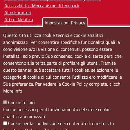
Accessibilità -Meccanismo di feedback
Albo Fornitori
Atti di Notifica
Impostazioni Privacy
Dichiarazione di Accessibilità
Questo sito utilizza cookie tecnici e cookie analitici
Sedi e orari
anonimizzati. Per consentire specifiche funzionalità quali la
condivisione e/o la visione di contenuti, possono essere
Sede Centrale:
installati, solo previo Suo consenso, cookie di terze parti che
Via S. Aspreno, 2, 80133 Napoli NA
consentono alla terza parte di profilare gli utenti. Tramite
questo banner, può accettare tutti i cookies, selezionare le
Sede Secondaria:
categorie di cookie di cui consente l’utilizzo e/o modificare le
Corso Meridionale, 58 80143 Napoli NA
Sue preferenze. Per vedere la Cookie Policy completa, clicchi
Orari
More info
Dal lunedi al giovedì dalle ore 8.50 alle ore 12.00
Cookie tecnici
Il venerdì dalle ore 8.50 alle ore 11.00
Cookie necessari per il funzionamento del sito e cookie
analitici anonimizzati.
Social
Cookie per la condivisione dei contenuti di questo sito