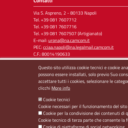
Contatti
Via S. Aspreno, 2
- 80133 Napoli
Tel.
+39 081 7607712
Tel. +39 081 7607716
Tel. +39 081 7607507 (Artigianato)
E-mail:
urpna@na.camcom.it
PEC:
cciaa.napoli@na.legalmail.camcom.it
C.F.: 80014190633
P.IVA: 03121650638
Questo sito utilizza cookie tecnici e cookie ana
Cod. IPA: cciaa_na
possono essere installati, solo previo Suo cons
accettare tutti i cookies, selezionare le catego
clicchi
More info
Cookie tecnici
Cookie necessari per il funzionamento del sito 
Cookie per la condivisione dei contenuti di 
Menù privacy
Cookie
Note Legali
Accesso riservato
Cookie tecnico di terza parte che consente la 
Cookie di piattaforme di social networking