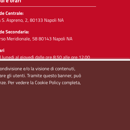
di e orari
de Centrale:
a S. Aspreno, 2, 80133 Napoli NA
de Secondaria:
rso Meridionale, 58 80143 Napoli NA
ari
l lunedi al giovedì dalle ore 8.50 alle ore 12.00
 venerdì dalle ore 8.50 alle ore 11.00
condivisione e/o la visione di contenuti,
lare gli utenti. Tramite questo banner, può
cial
enze. Per vedere la Cookie Policy completa,