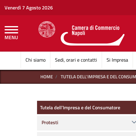
Venerdì 7 Agosto 2026
MENU
CAMERE DI COMMERCI
Chi siamo
Sedi, orari e contatti
Si Impresa
HOME
TUTELA DELL’IMPRESA E DEL CONSU
Tutela dell’Impresa e del C
Tutela dell’Impresa e del Consumatore
Protesti