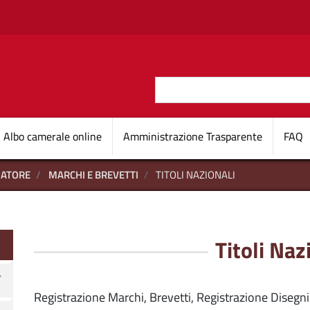
Salta al contenuto principale
Cerca
O D'ITALIA
Navigazione princi
Albo camerale online
Amministrazione Trasparente
FAQ
MATORE
MARCHI E BREVETTI
TITOLI NAZIONALI
onsumatore
Titoli Naz
Registrazione Marchi, Brevetti, Registrazione Disegni 