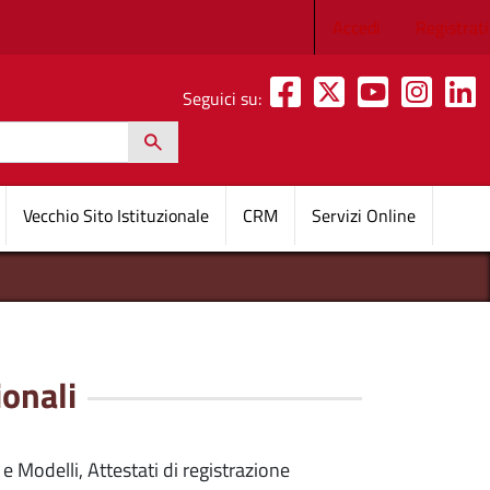
Menu profilo 
Accedi
Registrati
Seguici su:
h
pale
Vecchio Sito Istituzionale
CRM
Servizi Online
ionali
e Modelli, Attestati di registrazione