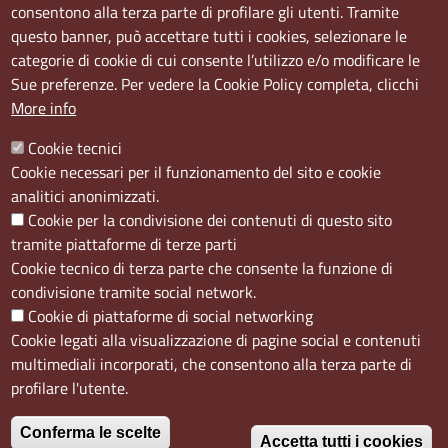
consentono alla terza parte di profilare gli utenti. Tramite
questo banner, può accettare tutti i cookies, selezionare le
Sede Secondaria:
categorie di cookie di cui consente l’utilizzo e/o modificare le
Corso Meridionale, 58 80143 Napoli NA
Sue preferenze. Per vedere la Cookie Policy completa, clicchi
Orari
More info
Dal lunedi al giovedì dalle ore 8.50 alle ore 12.00
Cookie tecnici
Il venerdì dalle ore 8.50 alle ore 11.00
Cookie necessari per il funzionamento del sito e cookie
analitici anonimizzati.
Social
Cookie per la condivisione dei contenuti di questo sito
tramite piattaforme di terze parti
Cookie tecnico di terza parte che consente la funzione di
condivisione tramite social network.
Cookie di piattaforme di social networking
Menù privacy
Cookie
Note Legali
Accesso riservato
Cookie legati alla visualizzazione di pagine social e contenuti
multimediali incorporati, che consentono alla terza parte di
profilare l'utente.
Conferma le scelte
Accetta tutti i cookies