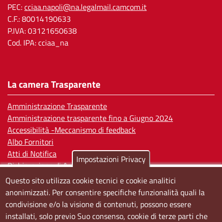
PEC:
cciaa.napoli@na.legalmail.camcom.it
C.F.: 80014190633
P.IVA: 03121650638
Cod. IPA: cciaa_na
La camera Trasparente
Amministrazione Trasparente
Amministrazione trasparente fino a Giugno 2024
Accessibilità -Meccanismo di feedback
Albo Fornitori
Atti di Notifica
Impostazioni Privacy
Dichiarazione di Accessibilità
Questo sito utilizza cookie tecnici e cookie analitici
Sedi e orari
anonimizzati. Per consentire specifiche funzionalità quali la
condivisione e/o la visione di contenuti, possono essere
Sede Centrale:
installati, solo previo Suo consenso, cookie di terze parti che
Via S. Aspreno, 2, 80133 Napoli NA