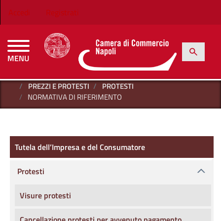
Salta al contenuto principale
Menu profilo utente
Accedi
Registrati
h
Cerca
MENU
CAMERE DI COMMERCIO D'ITALIA
HOME
TUTELA DELL’IMPRESA E DEL CONSUMATORE
PREZZI E PROTESTI
PROTESTI
NORMATIVA DI RIFERIMENTO
Tutela dell’Impresa e del Consumatore
Tutela dell’Impresa e del Consumatore
Protesti
Visure protesti
Cancellazione protesti per avvenuto pagamento