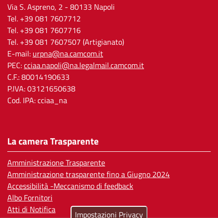
Via S. Aspreno, 2
- 80133 Napoli
Tel.
+39 081 7607712
Tel. +39 081 7607716
Tel. +39 081 7607507 (Artigianato)
E-mail:
urpna@na.camcom.it
PEC:
cciaa.napoli@na.legalmail.camcom.it
C.F.: 80014190633
P.IVA: 03121650638
Cod. IPA: cciaa_na
La camera Trasparente
Amministrazione Trasparente
Amministrazione trasparente fino a Giugno 2024
Accessibilità -Meccanismo di feedback
Albo Fornitori
Atti di Notifica
Impostazioni Privacy