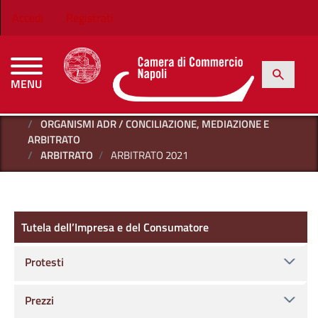
Salta al contenuto principale
Menu profilo utente
Accedi
Registrati
h
Cerca
MENU
CAMERE DI COMMERCIO D'ITALIA
HOME
TUTELA DELL’IMPRESA E DEL CONSUMATORE
ORGANISMI ADR / CONCILIAZIONE, MEDIAZIONE E
ARBITRATO
ARBITRATO
ARBITRATO 2021
Tutela dell’Impresa e del Consumatore
Tutela dell’Impresa e del Consumatore
Protesti
Prezzi