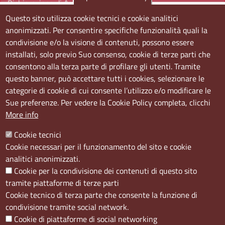
Dichiarazione di Accessibilità
Questo sito utilizza cookie tecnici e cookie analitici
Sedi e orari
anonimizzati. Per consentire specifiche funzionalità quali la
condivisione e/o la visione di contenuti, possono essere
Sede Centrale:
installati, solo previo Suo consenso, cookie di terze parti che
Via S. Aspreno, 2, 80133 Napoli NA
consentono alla terza parte di profilare gli utenti. Tramite
questo banner, può accettare tutti i cookies, selezionare le
Sede Secondaria:
categorie di cookie di cui consente l’utilizzo e/o modificare le
Corso Meridionale, 58 80143 Napoli NA
Sue preferenze. Per vedere la Cookie Policy completa, clicchi
Orari
More info
Dal lunedi al giovedì dalle ore 8.50 alle ore 12.00
Cookie tecnici
Il venerdì dalle ore 8.50 alle ore 11.00
Cookie necessari per il funzionamento del sito e cookie
analitici anonimizzati.
Social
Cookie per la condivisione dei contenuti di questo sito
tramite piattaforme di terze parti
Cookie tecnico di terza parte che consente la funzione di
condivisione tramite social network.
Cookie di piattaforme di social networking