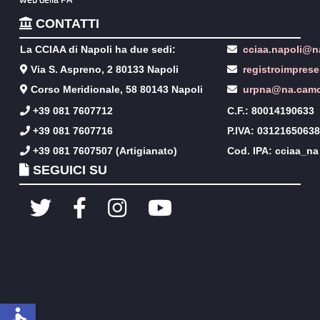
CONTATTI
La CCIAA di Napoli ha due sedi:
cciaa.napoli@na
Via S. Aspreno, 2 80133 Napoli
registroimpres
Corso Meridionale, 58 80143 Napoli
urpna@na.camc
+39 081 7607712
C.F.: 80014190633
+39 081 7607716
P.IVA: 03121650638
+39 081 7607507 (Artigianato)
Cod. IPA: cciaa_na
SEGUICI SU
accessible