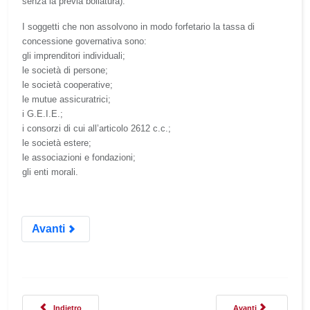
senza la previa bollatura).
I soggetti che non assolvono in modo forfetario la tassa di
concessione governativa sono:
gli imprenditori individuali;
le società di persone;
le società cooperative;
le mutue assicuratrici;
i G.E.I.E.;
i consorzi di cui all’articolo 2612 c.c.;
le società estere;
le associazioni e fondazioni;
gli enti morali.
Avanti
Articolo precedente: Formulario e registro rifiuti trasportati
Articolo successivo: 
Indietro
Avanti